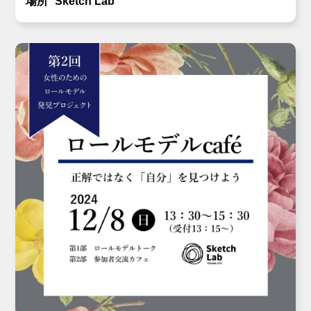
場所
Sketch Lab