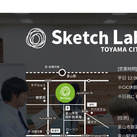
[営業時間
平日 12:0
※CiC
※日祝に
[住所]
富山市新富
富山駅南