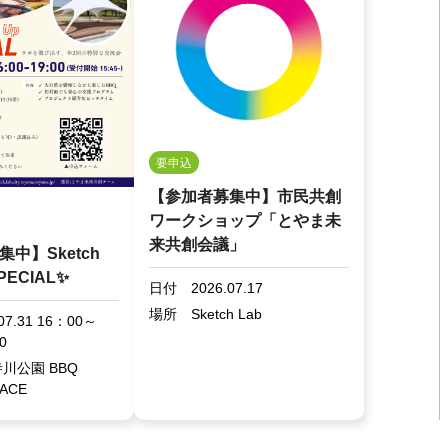
要申込
【参加者募集中】市民共創
ワークショップ「とやま未
来共創会議」
中】Sketch
SPECIAL✨
日付
2026.07.17
場所
Sketch Lab
.07.31 16：00～
0
川公園 BBQ
ACE