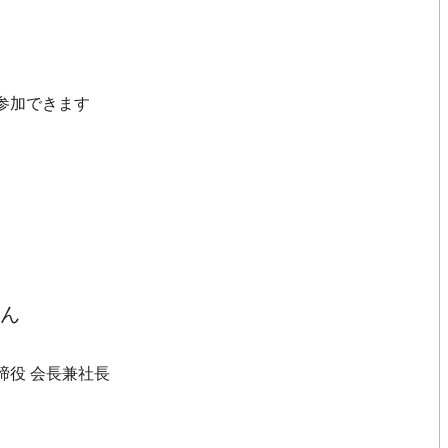
が参加できます
さん
締役 会長兼社長