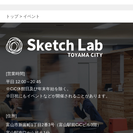
トップ
イベント
[営業時間]
平日 12:00～20:45
※CiC休館日及び年末年始を除く。
※日祝にもイベントなどが開催されることがあります。
[住所]
富山市新富町1丁目2番3号（富山駅前CiCビル3階）
富山駅南口から徒歩1分