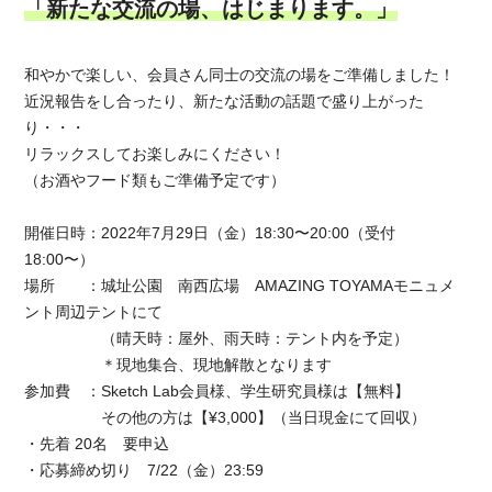
「新たな交流の場、はじまります。」
和やかで楽しい、会員さん同士の交流の場をご準備しました！
近況報告をし合ったり、新たな活動の話題で盛り上がった
り・・・
リラックスしてお楽しみにください！
（お酒やフード類もご準備予定です）
開催日時：2022年7月29日（金）18:30〜20:00（受付
18:00〜）
場所 ：城址公園 南西広場 AMAZING TOYAMAモニュメ
ント周辺テントにて
（晴天時：屋外、雨天時：テント内を予定）
＊現地集合、現地解散となります
参加費 ：Sketch Lab会員様、学生研究員様は【無料】
その他の方は【¥3,000】（当日現金にて回収）
・先着 20名 要申込
・応募締め切り 7/22（金）23:59