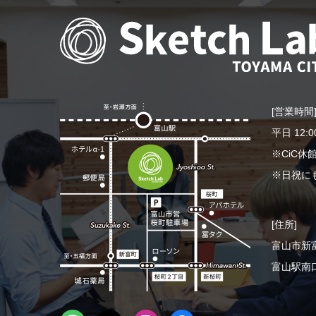
[営業時間
平日 12:0
※CiC
※日祝に
[住所]
富山市新富
富山駅南