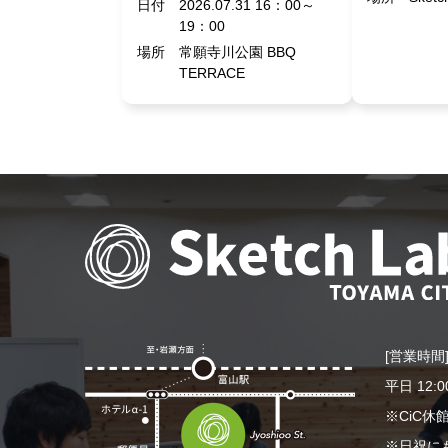
日付
2026.07.31 16：00～
19：00
場所
常願寺川公園 BBQ
TERRACE
[営業時間
平日 12:0
※CiC
※日祝に