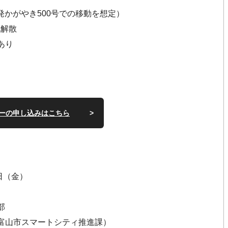
発かがやき500号での移動を想定）
地解散
あり
ーの申し込みはこちら
8日（金）
部
富山市スマートシティ推進課）