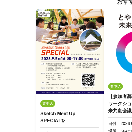
おす
要申込
【参加者募
ワークショ
要申込
来共創会議
Sketch Meet Up
SPECIAL✨
日付
2026.
場所
Sketc